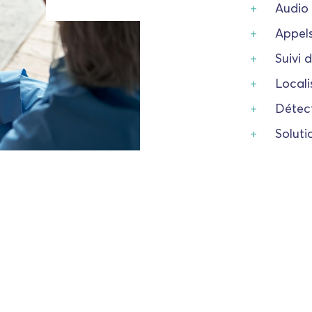
Audio 
Appels
Suivi 
Locali
Détect
Soluti