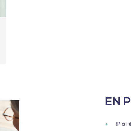
EN 
IP à l