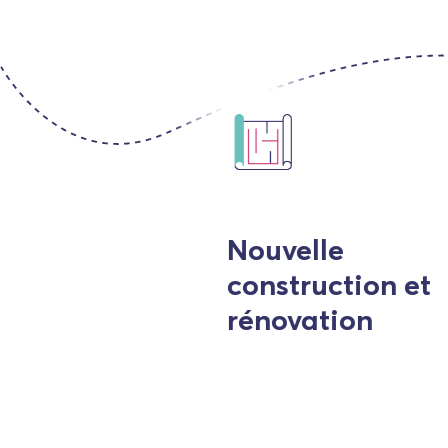
 et
s de
Nouvelle
construction et
rénovation