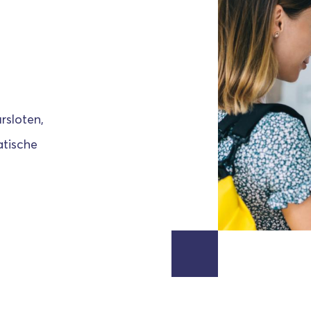
rsloten,
atische