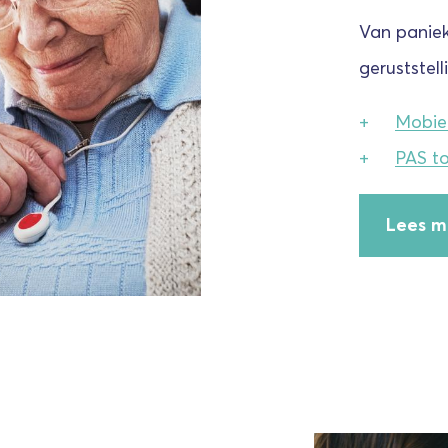
Van paniek
geruststel
Mobie
PAS to
Lees m