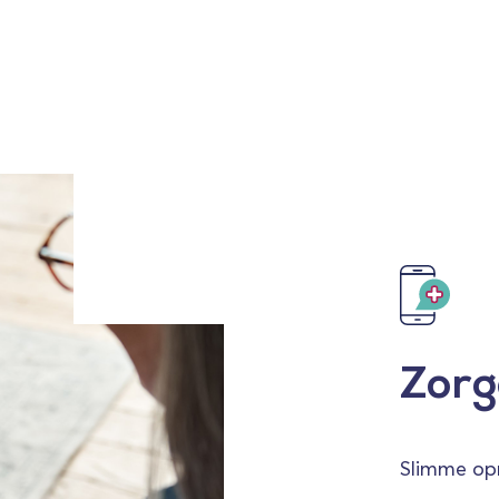
Zor
Slimme opr