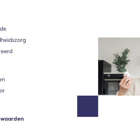
nde
dheidszorg
teerd
en
or
e waarden