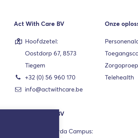
Act With Care BV
Onze oplos
Hoofdzetel:
Personenal
Oostdorp 67, 8573
Toegangsco
Tiegem
Zorgoproe
+32 (0) 56 960 170
Telehealth
info@actwithcare.be
Act With Care BV
Kantoor Corda Campus: